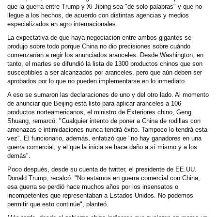
que la guerra entre Trump y Xi Jiping sea "de solo palabras" y que no
llegue a los hechos, de acuerdo con distintas agencias y medios
especializados en agro internacionales.
La expectativa de que haya negociación entre ambos gigantes se
produjo sobre todo porque China no dio precisiones sobre cuándo
comenzarían a regir los anunciados aranceles. Desde Washington, en
tanto, el martes se difundió la lista de 1300 productos chinos que son
susceptibles a ser alcanzados por aranceles, pero que aún deben ser
aprobados por lo que no pueden implementarse en lo inmediato.
A eso se sumaron las declaraciones de uno y del otro lado. Al momento
de anunciar que Beijing está listo para aplicar aranceles a 106
productos norteamericanos, el ministro de Exteriores chino, Geng
Shuang, remarcó: "Cualquier intento de poner a China de rodillas con
amenazas e intimidaciones nunca tendrá éxito. Tampoco lo tendrá esta
vez". El funcionario, además, enfatizó que "no hay ganadores en una
guerra comercial, y el que la inicia se hace daño a sí mismo y a los
demás".
Poco después, desde su cuenta de twitter, el presidente de EE.UU.
Donald Trump, recalcó: "No estamos en guerra comercial con China,
esa guerra se perdió hace muchos años por los insensatos o
incompetentes que representaban a Estados Unidos. No podemos
permitir que esto continúe", planteó.