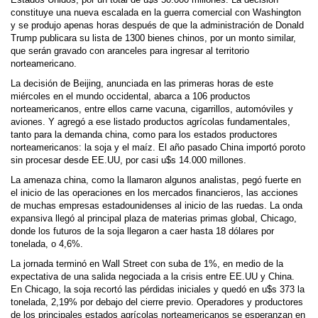
constituye una nueva escalada en la guerra comercial con Washington
y se produjo apenas horas después de que la administración de Donald
Trump publicara su lista de 1300 bienes chinos, por un monto similar,
que serán gravado con aranceles para ingresar al territorio
norteamericano.
La decisión de Beijing, anunciada en las primeras horas de este
miércoles en el mundo occidental, abarca a 106 productos
norteamericanos, entre ellos carne vacuna, cigarrillos, automóviles y
aviones. Y agregó a ese listado productos agrícolas fundamentales,
tanto para la demanda china, como para los estados productores
norteamericanos: la soja y el maíz. El año pasado China importó poroto
sin procesar desde EE.UU, por casi u$s 14.000 millones.
La amenaza china, como la llamaron algunos analistas, pegó fuerte en
el inicio de las operaciones en los mercados financieros, las acciones
de muchas empresas estadounidenses al inicio de las ruedas. La onda
expansiva llegó al principal plaza de materias primas global, Chicago,
donde los futuros de la soja llegaron a caer hasta 18 dólares por
tonelada, o 4,6%.
La jornada terminó en Wall Street con suba de 1%, en medio de la
expectativa de una salida negociada a la crisis entre EE.UU y China.
En Chicago, la soja recortó las pérdidas iniciales y quedó en u$s 373 la
tonelada, 2,19% por debajo del cierre previo. Operadores y productores
de los principales estados agrícolas norteamericanos se esperanzan en