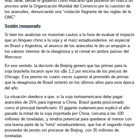
Más tarde, desde el gobierno chino indicaron que pusieron en marca un
proceso ante la Organización Mundial del Comercio por la cuestión de
los aranceles, denunciando una "violación flagrante de las reglas de la
OMC".
Sostén inesperado
Si bien los analistas se muestran cautos a la hora de evaluar el impacto
que un bloqueo chino a la soja y el maíz estadounidense, en especial
en Brasil y Argentina, el anuncio de los aranceles le dio un empujón a
los valores internos de la oleaginosa y el cereal en ambos países del
Mercosur.
En ese sentido, la decisión de Beijing generó que las primas para la
soja brasileña tocaron ayer los u$s 1,2 por encima de los precios de
Chicago. Ese premio es cuatro veces superior al promedio de primas
que la oleaginosa de Brasil ostentó en los últimos años para esta época
del año.
La situación obedece a que, si la soja norteamericana debe pagar
aranceles de 25% para ingresar a China, Brasil queda posicionado
como el principal beneficiario. El gigante sudamericano explicó el año
pasado la mitad de la soja importada por China, cercana a las 100
millones de toneladas, y tendría potencial para quedarse al menos con
una buena parte de la "torta" estadounidense, que fue el segundo mayor
proveedor de poroto sin procesar de Beijing, con 35 millones de
toneladas.