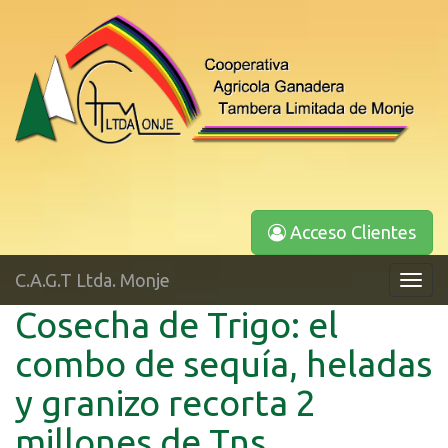
Acceso Clientes
C.A.G.T Ltda. Monje
Toggl
navig
Cosecha de Trigo: el
combo de sequía, heladas
y granizo recorta 2
millones de Tns.