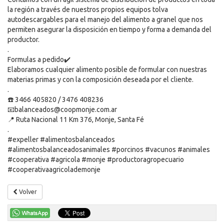
la región a través de nuestros propios equipos tolva
autodescargables para el manejo del alimento a granel que nos
permiten asegurar la disposición en tiempo y forma a demanda del
productor.
.
Formulas a pedido✔️
Elaboramos cualquier alimento posible de formular con nuestras
materias primas y con la composición deseada por el cliente.
.
☎️ 3466 405820 / 3476 408236
📧balanceados@coopmonje.com.ar
📍 Ruta Nacional 11 Km 376, Monje, Santa Fé
.
#expeller #alimentosbalanceados
#alimentosbalanceadosanimales #porcinos #vacunos #animales
#cooperativa #agricola #monje #productoragropecuario
#cooperativaagricolademonje
Volver