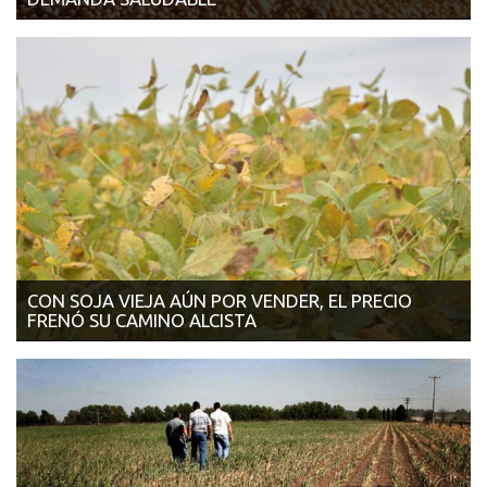
12/03/2018 | LA NACIÓN En soja hubo fuertes alzas por la
sequía en la pampa...
CON SOJA VIEJA AÚN POR VENDER, EL PRECIO
FRENÓ SU CAMINO ALCISTA
09/03/2018 | LA VOZ DEL INTERIOR Los compradores
entienden que, de no haber un problema c...