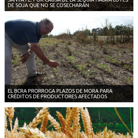
DE SOJA QUE NO SE COSECHARÁN
21/03/2018 | INFOCAMPO Debido a la complicada perspectiva
de las ofertas forrajeras y los...
EL BCRA PRORROGA PLAZOS DE MORA PARA
CRÉDITOS DE PRODUCTORES AFECTADOS
20/03/2018 | CLARIN Fue una promesa del presidente Macri en
la jornada inaugural de Expoa...