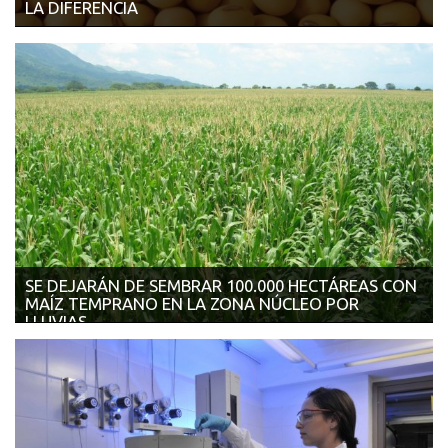
LA DIFERENCIA
23/10/2017 | AGROFY NEWS De acuerdo con los especialistas
del INTA, es necesario que la i...
SE DEJARÁN DE SEMBRAR 100.000 HECTÁREAS CON
MAÍZ TEMPRANO EN LA ZONA NÚCLEO POR
LLUVIAS
20/10/2017 | AGRITOTAL De las hectáreas que ya no serán
implantadas en la z...