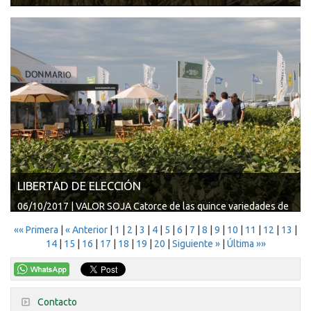
09/10/2017 | LA NACIÓN El año pasado estuvo marcado por el
resurgimiento de...
LIBERTAD DE ELECCIÓN
06/10/2017 | VALOR SOJA Catorce de las quince variedades de
soja inscriptas en lo que va ...
«« Primera
|
« Anterior
|
1
|
2
|
3
|
4
|
5
|
6
|
7
|
8
|
9
|
10
|
11
|
12
|
13
|
14
|
15
|
16
|
17
|
18
|
19
|
20
|
Siguiente »
|
Última »»
Contacto