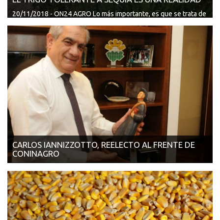
20/11/2018 - ON24 AGRO Lo más importante, es que se trata de
un descubrimiento y desarrollo ...
CARLOS IANNIZZOTTO, REELECTO AL FRENTE DE
CONINAGRO
16/11/2018 - AGROVOZ El cordobés Marco Giraudo seguirá
como consejero nacional de la ...