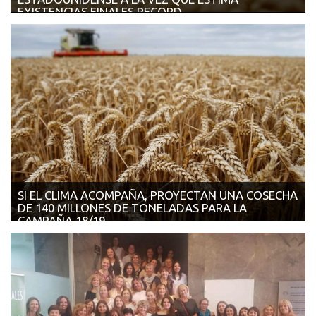
EXISTENCIAS FINALES RECORD
09/11/2018 - AGROVERDAD El Departamento de Agricultura de
los Estados Unidos (USDA) publicó ...
SI EL CLIMA ACOMPAÑA, PROYECTAN UNA COSECHA
DE 140 MILLONES DE TONELADAS PARA LA
CAMPAÑA 18/19
08/11/2018 - AGROVERDAD La Secretaría de Gobierno de
Agroindustria de la Nación ...