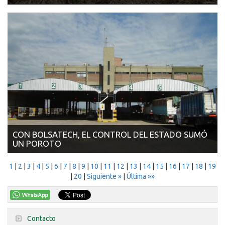
06/11/2018 - ON24 Luego de la mayor sequía de los últimos 50
años se sum&oacut...
CON BOLSATECH, EL CONTROL DEL ESTADO SUMÓ
UN POROTO
05/11/2018 - AGROVOZ En la última campaña, se controlaron
1
|
2
|
3
|
4
|
5
|
6
|
7
|
8
|
9
|
10
|
11
|
12
|
13
|
14
|
15
|
16
|
17
|
18
|
19
bajo el sistema estatal 54 ...
|
20
|
Siguiente »
|
Última »»
Contacto