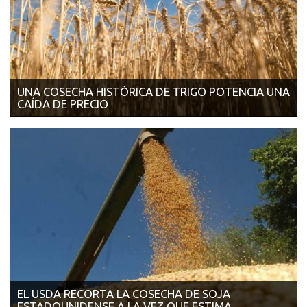
UNA COSECHA HISTÓRICA DE TRIGO POTENCIA UNA
CAÍDA DE PRECIO
12/11/2018 - AGROVOZ De no producir un fenómeno climático
adverso, el trigo podr&iacu...
EL USDA RECORTA LA COSECHA DE SOJA
ESTADOUNIDENSE A LA VEZ QUE ESTIMA