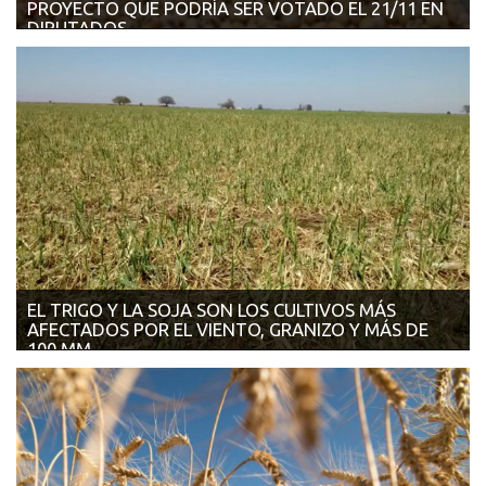
PROYECTO QUE PODRÍA SER VOTADO EL 21/11 EN
DIPUTADOS
14/11/2018 - AGROVERDAD Hubo nomas dictamen de mayoría
para un proyecto de nueva Ley de Semi...
EL TRIGO Y LA SOJA SON LOS CULTIVOS MÁS
AFECTADOS POR EL VIENTO, GRANIZO Y MÁS DE
100 MM
13/11/2018 - INFOCAMPO El mayor núcleo de la tormenta
estuvo en el centro de Santa Fe, hay c...